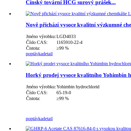
Čínský tovární HCG surový prášek...
Nově přichází vysoce kvalitní výzkumné 
Jméno výrobku:
LGD4033
Číslo CAS:
1165910-22-4
Čistota:
≥99 %
poptávka
detail
Horký prodej vysoce kvalitního Yohimbin 
Jméno výrobku:
Yohimbin hydrochlorid
Číslo CAS:
65-19-0
Čistota:
≥99 %
poptávka
detail