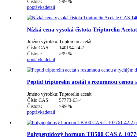
Čistota:
≥99 %
poptávka
detail
Nízká cena vysoká čistota Triptorelin Acet
Jméno výrobku:
Triptorelin acetát
Číslo CAS:
140194-24-7
Čistota:
≥99 %
poptávka
detail
Peptid triptorelin acetát s rozumnou ceno
Jméno výrobku:
Triptorelin acetát
Číslo CAS:
57773-63-4
Čistota:
≥99 %
poptávka
detail
Polypeptidový hormon TB500 CAS č. 107761