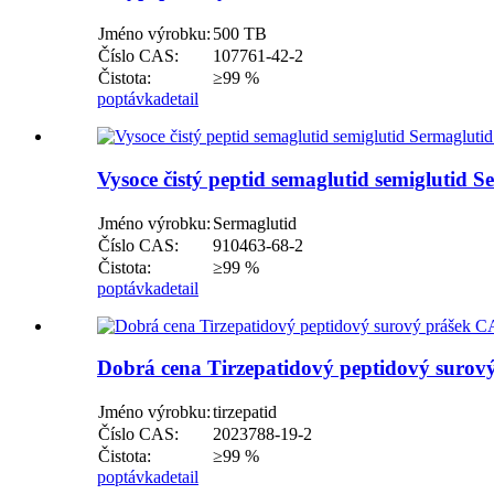
Jméno výrobku:
500 TB
Číslo CAS:
107761-42-2
Čistota:
≥99 %
poptávka
detail
Vysoce čistý peptid semaglutid semiglutid
Jméno výrobku:
Sermaglutid
Číslo CAS:
910463-68-2
Čistota:
≥99 %
poptávka
detail
Dobrá cena Tirzepatidový peptidový surov
Jméno výrobku:
tirzepatid
Číslo CAS:
2023788-19-2
Čistota:
≥99 %
poptávka
detail