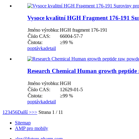
Vysoce kvalitní HGH Fragment 176-191 Sur
Jméno výrobku:
HGH fragment 176-191
Číslo CAS:
66004-57-7
Čistota:
≥99 %
poptávka
detail
Research Chemical Human growth peptide 
Jméno výrobku:
HGH
Číslo CAS:
12629-01-5
Čistota:
≥99 %
poptávka
detail
1
2
3
4
5
6
Další >
>>
Strana 1 / 11
Sitemap
AMP pro mobily
alex@future-pharm.com