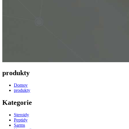
produkty
Domov
produkty
Kategorie
Steroidy
Peptidy
Sarms