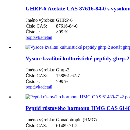
GHRP-6 Acetate CAS 87616-84-0 s vysokou
Jméno výrobku:
GHRP-6
Číslo CAS:
87616-84-0
Čistota:
≥99 %
poptávka
detail
Vysoce kvalitní kulturistické peptidy ghrp-
Jméno výrobku:
Ghrp-2
Číslo CAS:
158861-67-7
Čistota:
≥99 %
poptávka
detail
Peptid růstového hormonu HMG CAS 61489-
Jméno výrobku:
Gonadotropin (HMG)
Číslo CAS:
61489-71-2