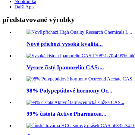
Nootropika
Další Apis
představované výrobky
Nově příchozí vysoká kvalita...
Vysoce čistý Ipamorelin CAS:...
98% Polypeptidové hormony Oc...
99% čistota Active Pharmaceu...